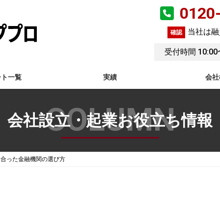
0120
分
当社は融
確認
受付時間 10:0
ート一覧
実績
会社
会社設立・起業お役立ち情報
に合った金融機関の選び方