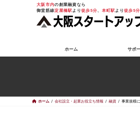
コ
ナ
大阪市内
の創業融資なら
ン
ビ
御堂筋線
淀屋橋駅
より
徒歩5分
、
本町駅
より
徒歩5
テ
ゲ
ン
ー
ツ
シ
へ
ョ
ス
ン
キ
に
ホーム
サポ
ッ
移
プ
動
ホーム
会社設立・起業お役立ち情報
融資
事業規模