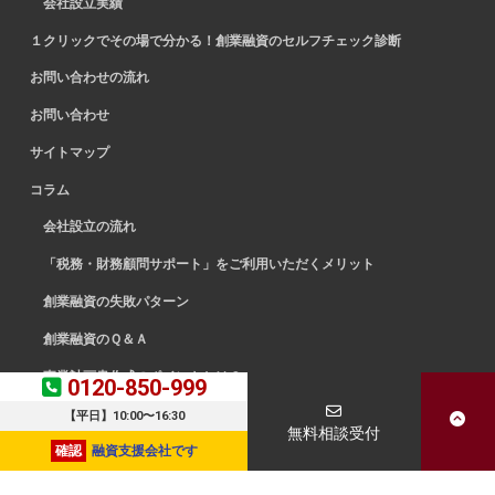
会社設立実績
１クリックでその場で分かる！創業融資のセルフチェック診断
お問い合わせの流れ
お問い合わせ
サイトマップ
コラム
会社設立の流れ
「税務・財務顧問サポート」をご利用いただくメリット
創業融資の失敗パターン
創業融資のＱ＆Ａ
事業計画書作成のポイントとは？
0120-850-999
創業融資を当事務所に依頼する６つのメリット
【平日】10:00〜16:30
無料相談受付
確認
融資支援会社です
Copyright © スタートアッププロ公式サイト All Rights Reserved.